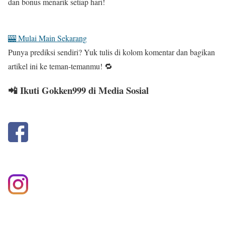
dan bonus menarik setiap hari!
🎰 Mulai Main Sekarang
Punya prediksi sendiri? Yuk tulis di kolom komentar dan bagikan
artikel ini ke teman-temanmu! 🔁
📲 Ikuti Gokken999 di Media Sosial