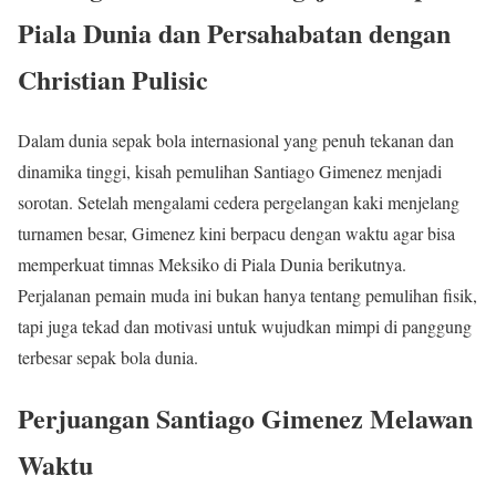
Piala Dunia dan Persahabatan dengan
Christian Pulisic
Dalam dunia sepak bola internasional yang penuh tekanan dan
dinamika tinggi, kisah pemulihan Santiago Gimenez menjadi
sorotan. Setelah mengalami cedera pergelangan kaki menjelang
turnamen besar, Gimenez kini berpacu dengan waktu agar bisa
memperkuat timnas Meksiko di Piala Dunia berikutnya.
Perjalanan pemain muda ini bukan hanya tentang pemulihan fisik,
tapi juga tekad dan motivasi untuk wujudkan mimpi di panggung
terbesar sepak bola dunia.
Perjuangan Santiago Gimenez Melawan
Waktu