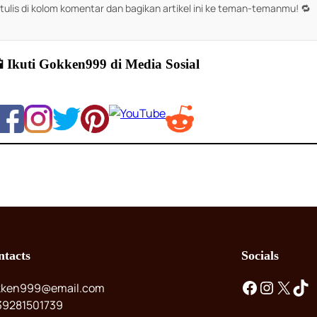
k tulis di kolom komentar dan bagikan artikel ini ke teman-temanmu! 🔁
 Ikuti Gokken999 di Media Sosial
ntacts
Socials
Facebook
Instagram
X
TikTok
kken999@email.com
39281501739