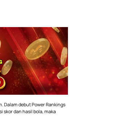
m. Dalam debut Power Rankings
i skor dan hasil bola, maka