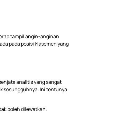
erap tampil angin-anginan
ada pada posisi klasemen yang
enjata analitis yang sangat
aik sesungguhnya. Ini tentunya
tak boleh dilewatkan.