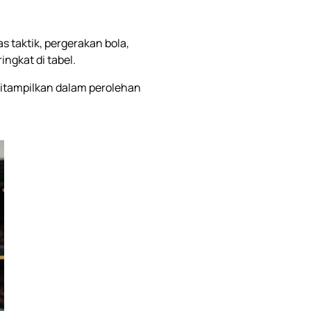
 taktik, pergerakan bola,
ingkat di tabel.
ditampilkan dalam perolehan