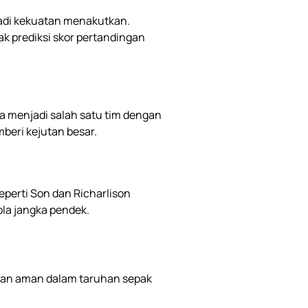
jadi kekuatan menakutkan.
ak prediksi skor pertandingan
a menjadi salah satu tim dengan
mberi kejutan besar.
perti Son dan Richarlison
ola jangka pendek.
ihan aman dalam taruhan sepak