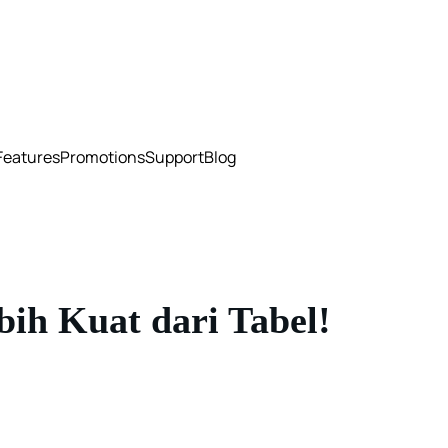
Features
Promotions
Support
Blog
ih Kuat dari Tabel!