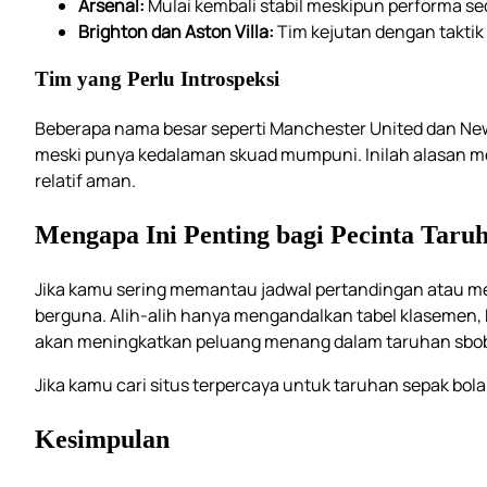
Arsenal:
Mulai kembali stabil meskipun performa sed
Brighton dan Aston Villa:
Tim kejutan dengan taktik
Tim yang Perlu Introspeksi
Beberapa nama besar seperti Manchester United dan Ne
meski punya kedalaman skuad mumpuni. Inilah alasan me
relatif aman.
Mengapa Ini Penting bagi Pecinta Taru
Jika kamu sering memantau jadwal pertandingan atau memb
berguna. Alih-alih hanya mengandalkan tabel klasemen, k
akan meningkatkan peluang menang dalam taruhan sbobe
Jika kamu cari situs terpercaya untuk taruhan sepak bol
Kesimpulan