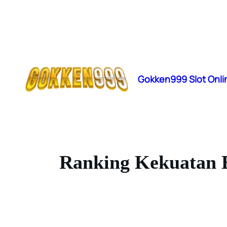
Lewati
ke
konten
Gokken999 Slot Onli
Ranking Kekuatan E