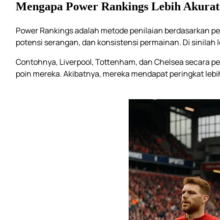
Mengapa Power Rankings Lebih Akurat
Power Rankings adalah metode penilaian berdasarkan perf
potensi serangan, dan konsistensi permainan. Di sinilah l
Contohnya, Liverpool, Tottenham, dan Chelsea secara p
poin mereka. Akibatnya, mereka mendapat peringkat lebih