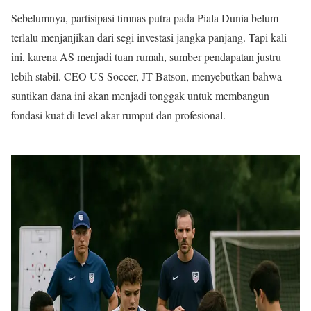
Sebelumnya, partisipasi timnas putra pada Piala Dunia belum
terlalu menjanjikan dari segi investasi jangka panjang. Tapi kali
ini, karena AS menjadi tuan rumah, sumber pendapatan justru
lebih stabil. CEO US Soccer, JT Batson, menyebutkan bahwa
suntikan dana ini akan menjadi tonggak untuk membangun
fondasi kuat di level akar rumput dan profesional.