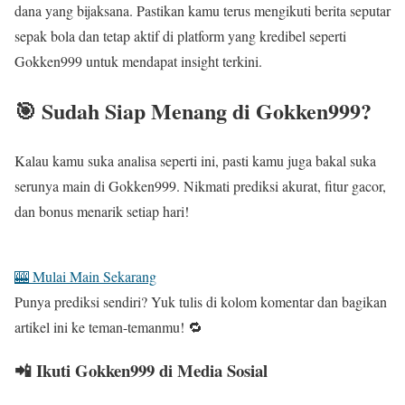
dana yang bijaksana. Pastikan kamu terus mengikuti berita seputar
sepak bola dan tetap aktif di platform yang kredibel seperti
Gokken999 untuk mendapat insight terkini.
🎯 Sudah Siap Menang di Gokken999?
Kalau kamu suka analisa seperti ini, pasti kamu juga bakal suka
serunya main di Gokken999. Nikmati prediksi akurat, fitur gacor,
dan bonus menarik setiap hari!
🎰 Mulai Main Sekarang
Punya prediksi sendiri? Yuk tulis di kolom komentar dan bagikan
artikel ini ke teman-temanmu! 🔁
📲 Ikuti Gokken999 di Media Sosial