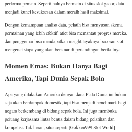
performa pemain. Seperti halnya bermain di situs slot gacor, data
menjadi kunci kesuksesan dalam meraih hasil maksimal.
Dengan kemampuan analisa data, pelatih bisa menyusun skema
permainan yang lebih efektif, atlet bisa memantau progres mereka,
dan penggemar bisa mendapatkan insight layaknya bocoran slot
mengenai siapa yang akan bersinar di pertandingan berikutnya.
Momen Emas: Bukan Hanya Bagi
Amerika, Tapi Dunia Sepak Bola
Apa yang dilakukan Amerika dengan dana Piala Dunia ini bukan
saja akan berdampak domestik, tapi bisa menjadi benchmark bagi
negara berkembang di bidang sepak bola. Ini juga membuka
peluang kerjasama lintas benua dalam bidang pelatihan dan
kompetisi. Tak heran, situs seperti [Gokken999 Slot World]