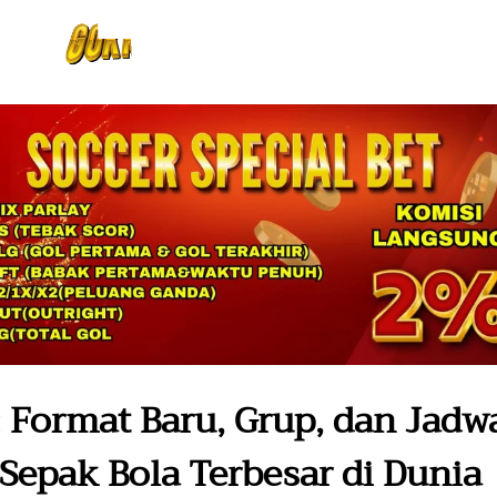
: Format Baru, Grup, dan Jadw
epak Bola Terbesar di Dunia