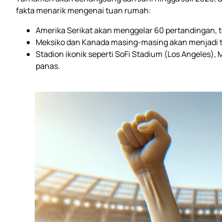
fakta menarik mengenai tuan rumah:
Amerika Serikat akan menggelar 60 pertandingan, te
Meksiko dan Kanada masing-masing akan menjadi t
Stadion ikonik seperti SoFi Stadium (Los Angeles),
panas.