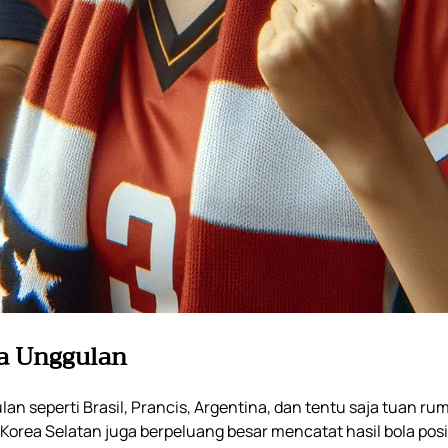
a Unggulan
 seperti Brasil, Prancis, Argentina, dan tentu saja tuan rum
Korea Selatan juga berpeluang besar mencatat hasil bola posi