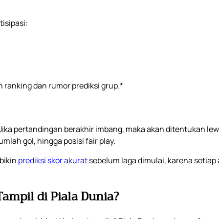
isipasi:
 ranking dan rumor prediksi grup.*
. Jika pertandingan berakhir imbang, maka akan ditentukan l
jumlah gol, hingga posisi fair play.
bikin
prediksi skor akurat
sebelum laga dimulai, karena setiap a
ampil di Piala Dunia?