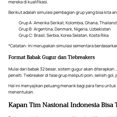
mereka di kualifikasi.
Berikut adalah simulasi pembagian grup yang bisa kita ant
Grup A: Amerika Serikat, Kolombia, Ghana, Thailand
Grup B: Argentina, Denmark, Nigeria, Uzbekistan
Grup C: Brasil, Serbia, Korea Selatan, Kosta Rika
*Catatan: Ini merupakan simulasi sementara berdasarkan
Format Babak Gugur dan Tiebreakers
Mulai dari babak 32 besar, sistem gugur akan diterapkan
penalti. Tiebreaker di fase grup meliputi poin, selisih gol, 
Hal ini menyajikan peluang menarik bagi para fans untuk 
menentukan.
Kapan Tim Nasional Indonesia Bisa T