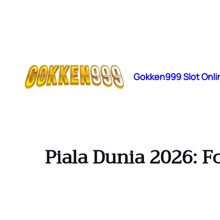
Lewati
ke
konten
Gokken999 Slot Onli
Piala Dunia 2026: 