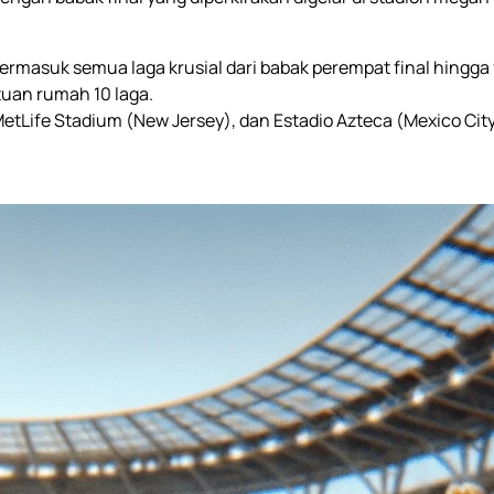
rmasuk semua laga krusial dari babak perempat final hingga f
uan rumah 10 laga.
 MetLife Stadium (New Jersey), dan Estadio Azteca (Mexico Cit