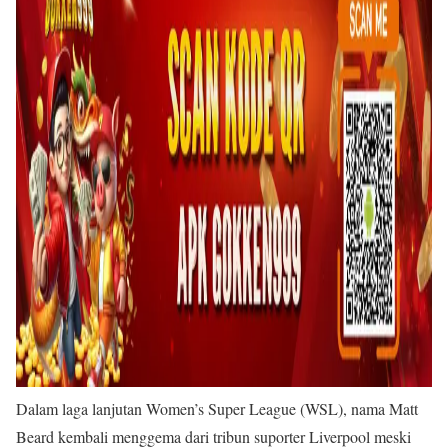
Dalam laga lanjutan Women’s Super League (WSL), nama Matt
Beard kembali menggema dari tribun suporter Liverpool meski