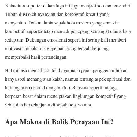
Kehadiran suporter dalam laga ini juga menjadi sorotan tersendiri.
Tribun diisi oleh nyanyian dan koreografi kreatif yang
menyentuh. Dalam dunia sepak bola modern yang semakin
kompetitif, suporter tetap menjadi penopang semangat utama bagi
setiap tim. Dukungan emosional seperti ini sering kali memberi
motivasi tambahan bagi pemain yang tengah berjuang
memperbaiki hasil pertandingan.
Hal ini bisa menjadi contoh bagaimana peran penggemar bukan
hanya soal menang atau kalah, namun tentang aspek spiritual dan
hubungan emosional dengan klub. Suasana seperti ini juga
berperan besar dalam menciptakan lingkungan kompetitif yang
sehat dan berkelanjutan di sepak bola wanita.
Apa Makna di Balik Perayaan Ini?