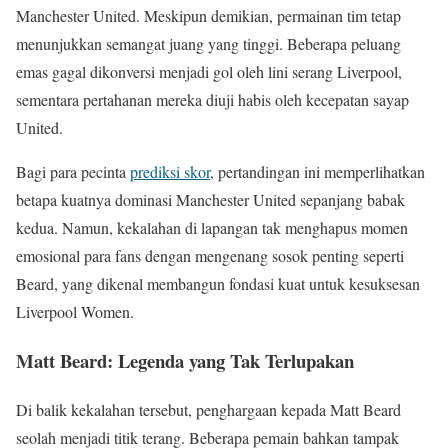
Manchester United. Meskipun demikian, permainan tim tetap
menunjukkan semangat juang yang tinggi. Beberapa peluang
emas gagal dikonversi menjadi gol oleh lini serang Liverpool,
sementara pertahanan mereka diuji habis oleh kecepatan sayap
United.
Bagi para pecinta
prediksi skor
, pertandingan ini memperlihatkan
betapa kuatnya dominasi Manchester United sepanjang babak
kedua. Namun, kekalahan di lapangan tak menghapus momen
emosional para fans dengan mengenang sosok penting seperti
Beard, yang dikenal membangun fondasi kuat untuk kesuksesan
Liverpool Women.
Matt Beard: Legenda yang Tak Terlupakan
Di balik kekalahan tersebut, penghargaan kepada Matt Beard
seolah menjadi titik terang. Beberapa pemain bahkan tampak