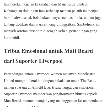
tim mereka menelan kekalahan dari Manchester United.
Kehangatan dukungan fans terhadap mantan pelatih ini menjadi
bukti bahwa sepak bola bukan hanya soal hasil bola, namun juga
tentang dedikasi dan warisan yang ditinggalkan. Simbolisme ini
menjadi sorotan tersendiri di tengah jadwal pertandingan yang
kompetitif.
Tribut Emosional untuk Matt Beard
dari Suporter Liverpool
Pertandingan antara Liverpool Women melawan Manchester
United mungkin berakhir dengan kekalahan untuk The Reds,
namun suasana di Anfield tetap terasa hangat dan emosional.
Suporter Liverpool memberikan penghormatan khusus kepada
Matt Beard, mantan manajer yang meninggalkan kesan mendalam