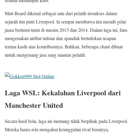
selama memimpin klub.
Matt Beard dikenal sebagai satu dari pelatih tersukses dalam
sejarah tim putri Liverpool. Ia sempat membawa tim meraih gelar
juara berturut-turut di musim 2013 dan 2014. Dalam laga ini, fans
mengenakan atribut tulisan dan spanduk bertuliskan ucapan
terima kasih atas kontribusinya. Bahkan, beberapa chant dibuat
untuk mengenang jasa sang mantan pelatih.
Laga WSL: Kekalahan Liverpool dari
Manchester United
Secara hasil bola, laga ini memang tidak berpihak pada Liverpool.
Mereka harus rela mengakui keunggulan rival beratnya,