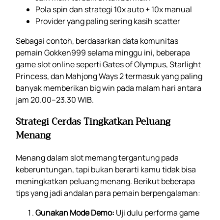
Pola spin dan strategi 10x auto + 10x manual
Provider yang paling sering kasih scatter
Sebagai contoh, berdasarkan data komunitas
pemain Gokken999 selama minggu ini, beberapa
game slot online seperti Gates of Olympus, Starlight
Princess, dan Mahjong Ways 2 termasuk yang paling
banyak memberikan big win pada malam hari antara
jam 20.00–23.30 WIB.
Strategi Cerdas Tingkatkan Peluang
Menang
Menang dalam slot memang tergantung pada
keberuntungan, tapi bukan berarti kamu tidak bisa
meningkatkan peluang menang. Berikut beberapa
tips yang jadi andalan para pemain berpengalaman:
Gunakan Mode Demo:
Uji dulu performa game