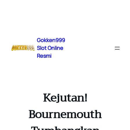
Lewati
ke
Gokken999
konten
Slot Online
Resmi
Kejutan!
Bournemouth