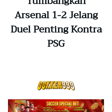
Tumbangkan
Arsenal 1-2 Jelang
Duel Penting Kontra
PSG