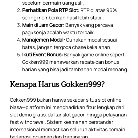
sebelum bermain uang asli.
Perhatikan Pola RTP Slot:
RTP di atas 96%
sering memberikan hasil lebih stabil.
Main di Jam Gacor:
Banyak yang percaya
pagi/senja adalah waktu terbaik.
Manajemen Modal:
Gunakan modal sesuai
batas, jangan tergoda chase kekalahan.
Ikuti Event Bonus:
Banyak game online seperti
Gokken999 menawarkan rebate dan bonus
harian yang bisa jadi tambahan modal menang.
Kenapa Harus Gokken999?
Gokken999 bukan hanya sekadar situs slot online
biasa—platform ini menghadirkan fitur lengkap dari
slot demo gratis, daftar slot gacor, hingga pelayanan
fast withdrawal. Sistem keamanan berstandar
internasional memastikan seluruh aktivitas pemain
berlangsung aman dan transparan.