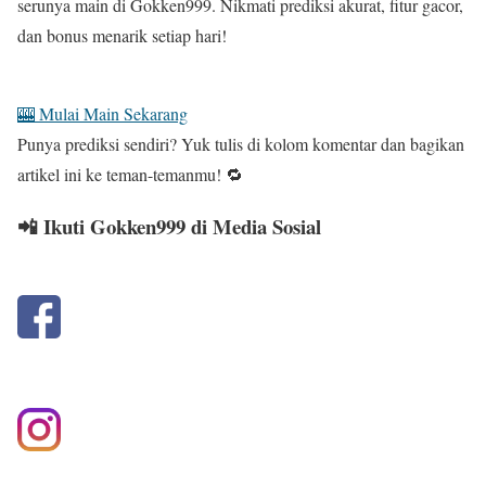
serunya main di Gokken999. Nikmati prediksi akurat, fitur gacor,
dan bonus menarik setiap hari!
🎰 Mulai Main Sekarang
Punya prediksi sendiri? Yuk tulis di kolom komentar dan bagikan
artikel ini ke teman-temanmu! 🔁
📲 Ikuti Gokken999 di Media Sosial