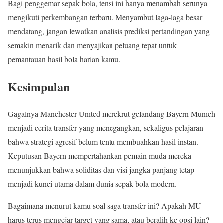
Bagi penggemar sepak bola, tensi ini hanya menambah serunya
mengikuti perkembangan terbaru. Menyambut laga-laga besar
mendatang, jangan lewatkan analisis prediksi pertandingan yang
semakin menarik dan menyajikan peluang tepat untuk
pemantauan hasil bola harian kamu.
Kesimpulan
Gagalnya Manchester United merekrut gelandang Bayern Munich
menjadi cerita transfer yang menegangkan, sekaligus pelajaran
bahwa strategi agresif belum tentu membuahkan hasil instan.
Keputusan Bayern mempertahankan pemain muda mereka
menunjukkan bahwa soliditas dan visi jangka panjang tetap
menjadi kunci utama dalam dunia sepak bola modern.
Bagaimana menurut kamu soal saga transfer ini? Apakah MU
harus terus mengejar target yang sama, atau beralih ke opsi lain?