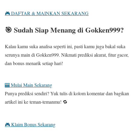
🎮 DAFTAR & MAINKAN SEKARANG
🎯 Sudah Siap Menang di Gokken999?
Kalau kamu suka analisa seperti ini, pasti kamu juga bakal suka
serunya main di Gokken999. Nikmati prediksi akurat, fitur gacor,
dan bonus menarik setiap hari!
🎰 Mulai Main Sekarang
Punya prediksi sendiri? Yuk tulis di kolom komentar dan bagikan
artikel ini ke teman-temanmu! 🔁
🎮 Klaim Bonus Sekarang