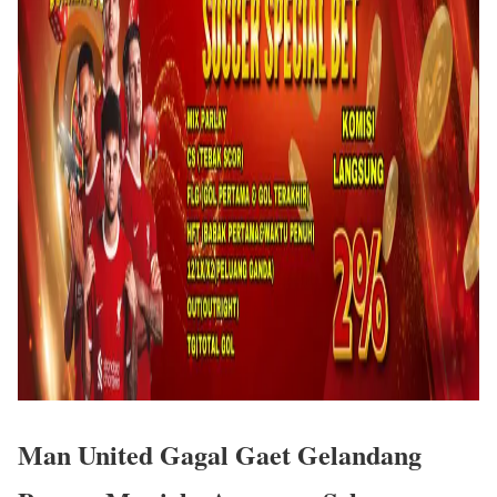
Man United Gagal Gaet Gelandang