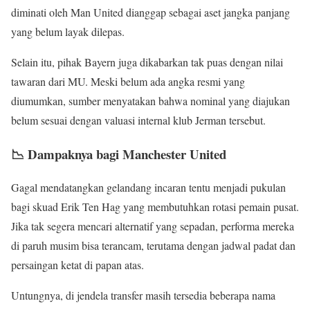
diminati oleh Man United dianggap sebagai aset jangka panjang
yang belum layak dilepas.
Selain itu, pihak Bayern juga dikabarkan tak puas dengan nilai
tawaran dari MU. Meski belum ada angka resmi yang
diumumkan, sumber menyatakan bahwa nominal yang diajukan
belum sesuai dengan valuasi internal klub Jerman tersebut.
📉 Dampaknya bagi Manchester United
Gagal mendatangkan gelandang incaran tentu menjadi pukulan
bagi skuad Erik Ten Hag yang membutuhkan rotasi pemain pusat.
Jika tak segera mencari alternatif yang sepadan, performa mereka
di paruh musim bisa terancam, terutama dengan jadwal padat dan
persaingan ketat di papan atas.
Untungnya, di jendela transfer masih tersedia beberapa nama