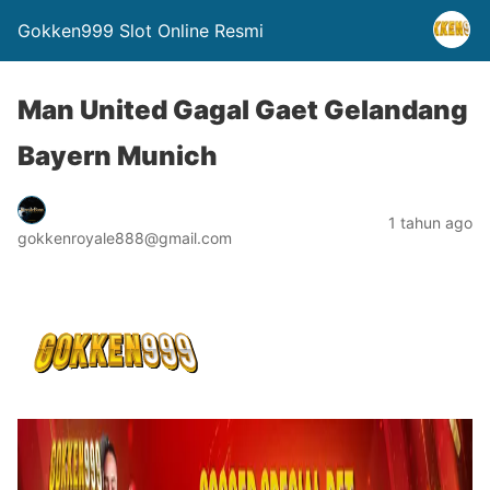
Gokken999 Slot Online Resmi
Man United Gagal Gaet Gelandang
Bayern Munich
1 tahun ago
gokkenroyale888@gmail.com