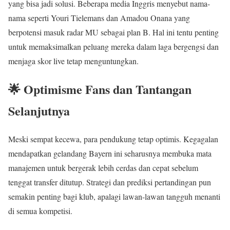
yang bisa jadi solusi. Beberapa media Inggris menyebut nama-
nama seperti Youri Tielemans dan Amadou Onana yang
berpotensi masuk radar MU sebagai plan B. Hal ini tentu penting
untuk memaksimalkan peluang mereka dalam laga bergengsi dan
menjaga skor live tetap menguntungkan.
🌟 Optimisme Fans dan Tantangan
Selanjutnya
Meski sempat kecewa, para pendukung tetap optimis. Kegagalan
mendapatkan gelandang Bayern ini seharusnya membuka mata
manajemen untuk bergerak lebih cerdas dan cepat sebelum
tenggat transfer ditutup. Strategi dan prediksi pertandingan pun
semakin penting bagi klub, apalagi lawan-lawan tangguh menanti
di semua kompetisi.