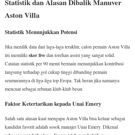
Statistik dan Alasan Dibalik Manuver
Aston Villa
Statistik Menunjukkan Potensi
Jika menilik data dari laga-laga terakhir, calon pemain Aston Villa
skor live
ini memiliki
dan torehan assist yang sangat solid.
Catatan statistik per 90 menit bermain menunjukkan kontribusi
langsung terhadap gol cukup tinggi dibanding pemain
seumurannya di liga-liga top Eropa. Tak heran jika namanya
mencuat sebagai rebutan klub-klub besar.
Faktor Ketertarikan kepada Unai Emery
Salah satu alasan kuat mengapa Aston Villa bisa keluar sebagai
kandidat favorit adalah sosok manajer Unai Emery. Dikenal