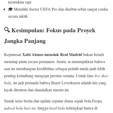
terstruktur rapi
🎓 Memiliki lisensi UEFA Pro dan disebut-sebut sangat cerdas
secara taktik
🔍 Kesimpulan: Fokus pada Proyek
Jangka Panjang
Xabi Alonso menolak Real Madrid
Keputusan
bukan berarti
menutup pintu secara permanen. Justru, ia menunjukkan bahwa
saat ini membangun kredibilitas sebagai pelatih muda jauh lebih
penting ketimbang mengejar prestise semata. Untuk fans
live skor
bola
, ini jadi pertanda bahwa Bayer Leverkusen adalah tim yang
layak ditonton dan diandalkan musim ini.
Simak terus berita dan update seputar dunia sepak bola Eropa,
jadwal bola hari ini
, hingga
hasil bola
terlengkap hanya di