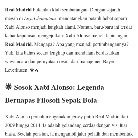
Real Madrid
bukanlah klub sembarangan. Dengan sejarah
megah di
Liga Champions
, mendatangkan pelatih hebat seperti
Xabi Alonso menjadi langkah alami. Namun, baru-baru ini tersiar
kabar keputusan mengejutkan: Xabi Alonso menolak pinangan
Real Madrid
. Mengapa? Apa yang menjadi pertimbangannya?
Yuk, kita bahas secara lengkap dan mendalam berdasarkan
wawancara dan pernyataan resmi dari manajemen Bayer
Leverkusen. ⚽🔥
🌟 Sosok Xabi Alonso: Legenda
Bernapas Filosofi Sepak Bola
Xabi Alonso pernah mengenakan jersey putih Real Madrid dari
2009 hingga 2014. Ia adalah gelandang cerdas dengan visi luar
biasa. Setelah pensiun, ia mengambil jalur pelatih dan membentuk