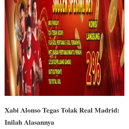
Xabi Alonso Tegas Tolak Real Madrid:
Inilah Alasannya