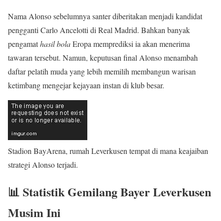
Nama Alonso sebelumnya santer diberitakan menjadi kandidat
pengganti Carlo Ancelotti di Real Madrid. Bahkan banyak
pengamat
hasil bola
Eropa memprediksi ia akan menerima
tawaran tersebut. Namun, keputusan final Alonso menambah
daftar pelatih muda yang lebih memilih membangun warisan
ketimbang mengejar kejayaan instan di klub besar.
Stadion BayArena, rumah Leverkusen tempat di mana keajaiban
strategi Alonso terjadi.
📊 Statistik Gemilang Bayer Leverkusen
Musim Ini