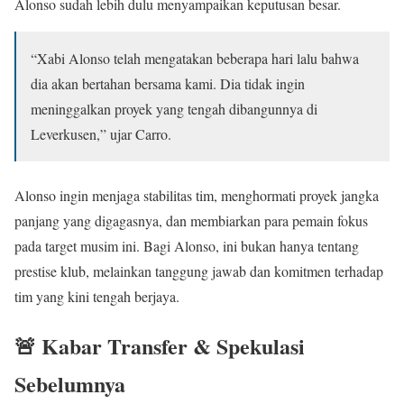
Alonso sudah lebih dulu menyampaikan keputusan besar.
“Xabi Alonso telah mengatakan beberapa hari lalu bahwa
dia akan bertahan bersama kami. Dia tidak ingin
meninggalkan proyek yang tengah dibangunnya di
Leverkusen,” ujar Carro.
Alonso ingin menjaga stabilitas tim, menghormati proyek jangka
panjang yang digagasnya, dan membiarkan para pemain fokus
pada target musim ini. Bagi Alonso, ini bukan hanya tentang
prestise klub, melainkan tanggung jawab dan komitmen terhadap
tim yang kini tengah berjaya.
🚨 Kabar Transfer & Spekulasi
Sebelumnya