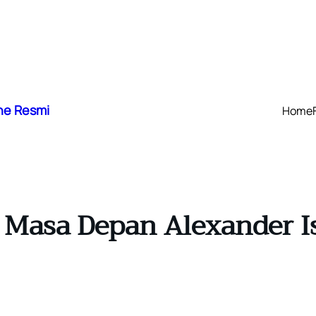
ne Resmi
Home
Masa Depan Alexander Is