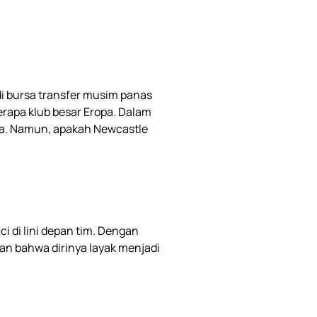
i bursa transfer musim panas
erapa klub besar Eropa. Dalam
ya. Namun, apakah Newcastle
i di lini depan tim. Dengan
kan bahwa dirinya layak menjadi