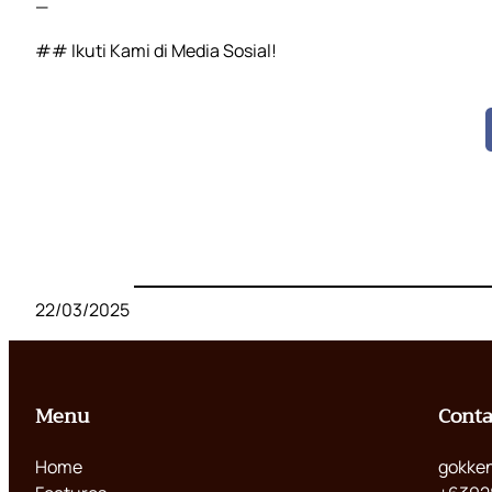
—
## Ikuti Kami di Media Sosial!
22/03/2025
Menu
Conta
Home
gokke