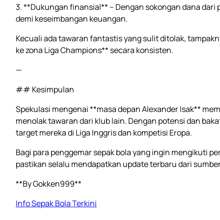
3. **Dukungan finansial** – Dengan sokongan dana dari 
demi keseimbangan keuangan.
Kecuali ada tawaran fantastis yang sulit ditolak, tamp
ke zona Liga Champions** secara konsisten.
—
## Kesimpulan
Spekulasi mengenai **masa depan Alexander Isak** mem
menolak tawaran dari klub lain. Dengan potensi dan bakat
target mereka di Liga Inggris dan kompetisi Eropa.
Bagi para penggemar sepak bola yang ingin mengikuti per
pastikan selalu mendapatkan update terbaru dari sumber
**By Gokken999**
Info Sepak Bola Terkini