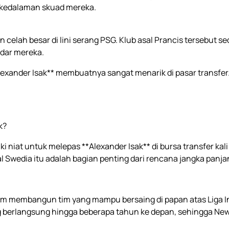
 kedalaman skuad mereka.
 celah besar di lini serang PSG. Klub asal Prancis tersebut 
adar mereka.
**Alexander Isak** membuatnya sangat menarik di pasar transf
k?
niat untuk melepas **Alexander Isak** di bursa transfer kali 
wedia itu adalah bagian penting dari rencana jangka panjan
alam membangun tim yang mampu bersaing di papan atas Liga I
ang berlangsung hingga beberapa tahun ke depan, sehingga Ne