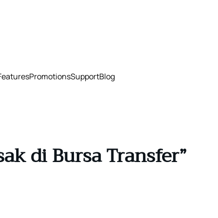
Features
Promotions
Support
Blog
ak di Bursa Transfer”