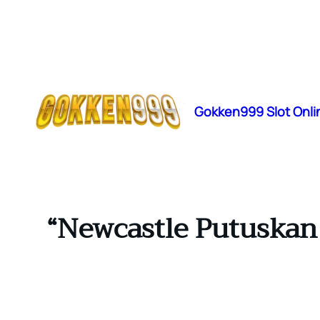
Lewati
ke
konten
Gokken999 Slot Onli
“Newcastle Putuskan 