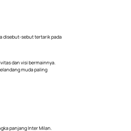
a disebut-sebut tertarik pada
vitas dan visi bermainnya.
 gelandang muda paling
gka panjang Inter Milan.