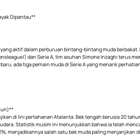
Layak Dipantau**
e A yang aktif dalam perburuan bintang-bintang muda berbakat.
sleague/) dan Serie A, tim asuhan Simone Inzaghi terus me
baru, ada tiga pemain muda di Serie A yang menarik perhatian 
hun)**
jikan di lini pertahanan Atalanta. Bek tengah berusia 20 tah
dara. Statistik musim ini menunjukkan bahwa ia telah mencata
2%, menjadikannya salah satu bek muda paling menjanjikan di 