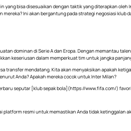
in yang bisa disesuaikan dengan taktik yang diterapkan oleh 
mereka? Ini akan bergantung pada strategi negosiasi klub d
ekuatan dominan di Serie A dan Eropa. Dengan memantau talent
kkan keseriusan dalam memperkuat tim untuk jangka panjan
ursa transfer mendatang. Kita akan menyaksikan apakah keti
enurut Anda? Apakah mereka cocok untuk Inter Milan?
rbaru seputar [klub sepak bola](https://www.fifa.com/) favor
i platform resmi untuk memastikan Anda tidak ketinggalan aks