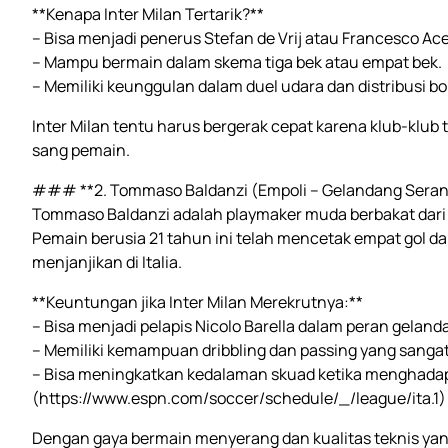
**Kenapa Inter Milan Tertarik?**
– Bisa menjadi penerus Stefan de Vrij atau Francesco Acerb
– Mampu bermain dalam skema tiga bek atau empat bek.
– Memiliki keunggulan dalam duel udara dan distribusi bo
Inter Milan tentu harus bergerak cepat karena klub-klub
sang pemain.
### **2. Tommaso Baldanzi (Empoli – Gelandang Serang
Tommaso Baldanzi adalah playmaker muda berbakat dari Em
Pemain berusia 21 tahun ini telah mencetak empat gol d
menjanjikan di Italia.
**Keuntungan jika Inter Milan Merekrutnya:**
– Bisa menjadi pelapis Nicolo Barella dalam peran gelanda
– Memiliki kemampuan dribbling dan passing yang sangat
– Bisa meningkatkan kedalaman skuad ketika menghadapi
(https://www.espn.com/soccer/schedule/_/league/ita.1) 
Dengan gaya bermain menyerang dan kualitas teknis yang 