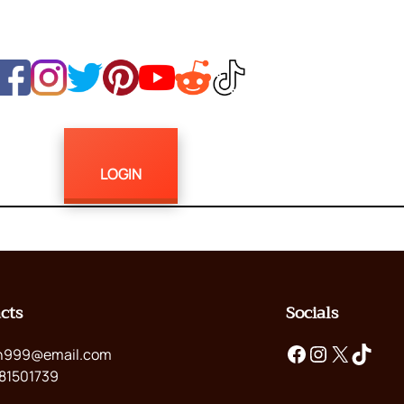
LOGIN
cts
Socials
Facebook
Instagram
X
TikTok
n999@email.com
81501739