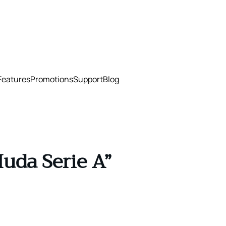
Features
Promotions
Support
Blog
Muda Serie A”