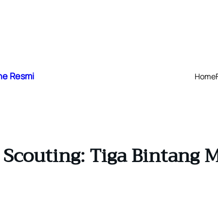
ne Resmi
Home
 Scouting: Tiga Bintang 