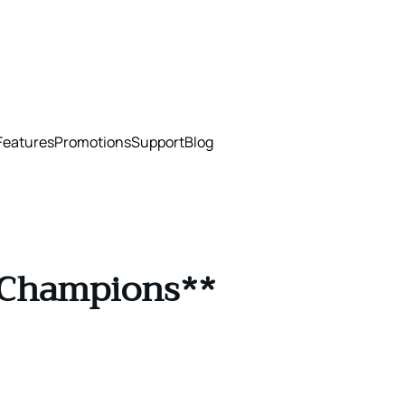
Features
Promotions
Support
Blog
a Champions**