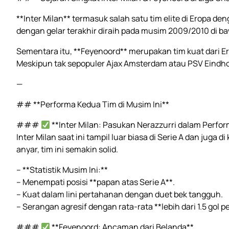
**Inter Milan** termasuk salah satu tim elite di Eropa de
dengan gelar terakhir diraih pada musim 2009/2010 di 
Sementara itu, **Feyenoord** merupakan tim kuat dari Er
Meskipun tak sepopuler Ajax Amsterdam atau PSV Eindho
—
## **Performa Kedua Tim di Musim Ini**
###
**Inter Milan: Pasukan Nerazzurri dalam Perfo
Inter Milan saat ini tampil luar biasa di Serie A dan juga
anyar, tim ini semakin solid.
– **Statistik Musim Ini:**
– Menempati posisi **papan atas Serie A**.
– Kuat dalam lini pertahanan dengan duet bek tangguh.
– Serangan agresif dengan rata-rata **lebih dari 1.5 gol 
###
**Feyenoord: Ancaman dari Belanda**