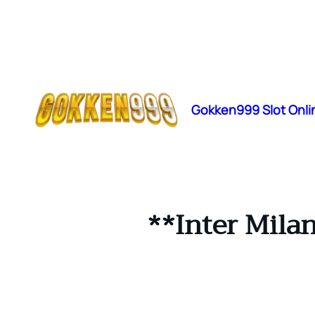
Lewati
ke
konten
Gokken999 Slot Onli
**Inter Mila