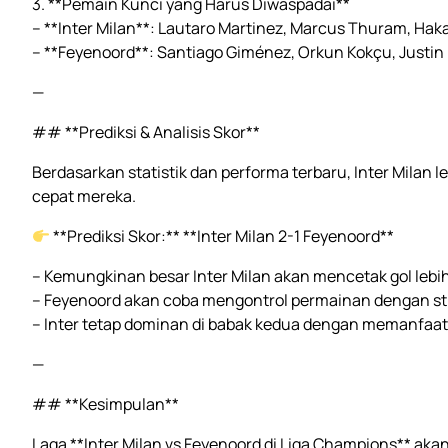
3. **Pemain Kunci yang Harus Diwaspadai**
– **Inter Milan**: Lautaro Martinez, Marcus Thuram, Hak
– **Feyenoord**: Santiago Giménez, Orkun Kokçu, Justin 
—
## **Prediksi & Analisis Skor**
Berdasarkan statistik dan performa terbaru, Inter Milan
cepat mereka.
**Prediksi Skor:** **Inter Milan 2-1 Feyenoord**
– Kemungkinan besar Inter Milan akan mencetak gol lebih
– Feyenoord akan coba mengontrol permainan dengan str
– Inter tetap dominan di babak kedua dengan memanfaat
—
## **Kesimpulan**
Laga **Inter Milan vs Feyenoord di Liga Champions** ak