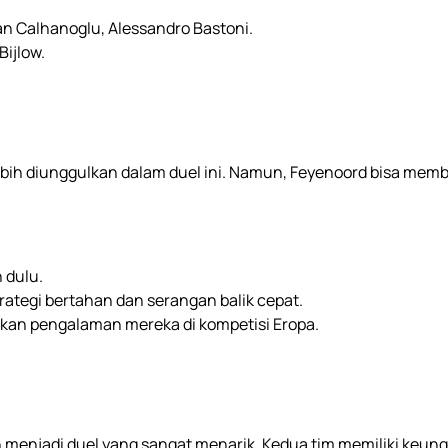
an Calhanoglu, Alessandro Bastoni.
Bijlow.
 lebih diunggulkan dalam duel ini. Namun, Feyenoord bisa me
 dulu.
ategi bertahan dan serangan balik cepat.
kan pengalaman mereka di kompetisi Eropa.
an menjadi duel yang sangat menarik. Kedua tim memiliki keu