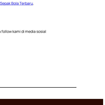
 Sepak Bola Terbaru
.
 follow kami di media sosial