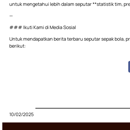
untuk mengetahui lebih dalam seputar **statistik tim, predi
—
### Ikuti Kami di Media Sosial
Untuk mendapatkan berita terbaru seputar sepak bola, pred
berikut:
10/02/2025