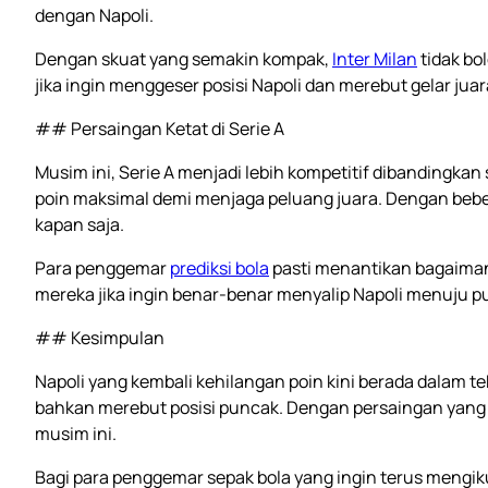
dengan Napoli.
Dengan skuat yang semakin kompak,
Inter Milan
tidak bo
jika ingin menggeser posisi Napoli dan merebut gelar juar
## Persaingan Ketat di Serie A
Musim ini, Serie A menjadi lebih kompetitif dibandingkan
poin maksimal demi menjaga peluang juara. Dengan beber
kapan saja.
Para penggemar
prediksi bola
pasti menantikan bagaiman
mereka jika ingin benar-benar menyalip Napoli menuju 
## Kesimpulan
Napoli yang kembali kehilangan poin kini berada dalam t
bahkan merebut posisi puncak. Dengan persaingan yang 
musim ini.
Bagi para penggemar sepak bola yang ingin terus mengikut