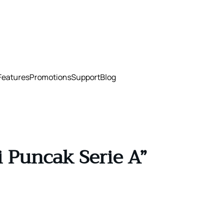
Features
Promotions
Support
Blog
i Puncak Serie A”