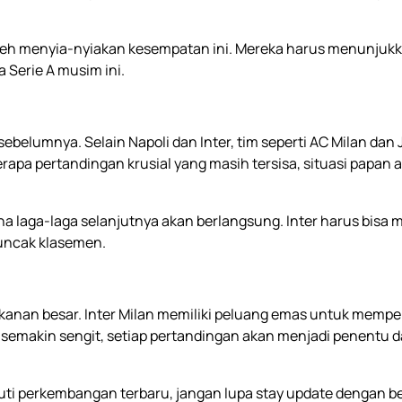
leh menyia-nyiakan kesempatan ini. Mereka harus menunjukk
a Serie A musim ini.
 sebelumnya. Selain Napoli dan Inter, tim seperti AC Milan da
apa pertandingan krusial yang masih tersisa, situasi papan
a laga-laga selanjutnya akan berlangsung. Inter harus bisa
puncak klasemen.
ekanan besar. Inter Milan memiliki peluang emas untuk mempe
semakin sengit, setiap pertandingan akan menjadi penentu d
i perkembangan terbaru, jangan lupa stay update dengan berit