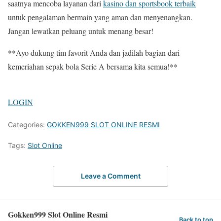
saatnya mencoba layanan dari
kasino dan sportsbook terbaik
untuk pengalaman bermain yang aman dan menyenangkan.
Jangan lewatkan peluang untuk menang besar!
**Ayo dukung tim favorit Anda dan jadilah bagian dari
kemeriahan sepak bola Serie A bersama kita semua!**
LOGIN
Categories:
GOKKEN999 SLOT ONLINE RESMI
Tags:
Slot Online
Leave a Comment
Gokken999 Slot Online Resmi
Back to top