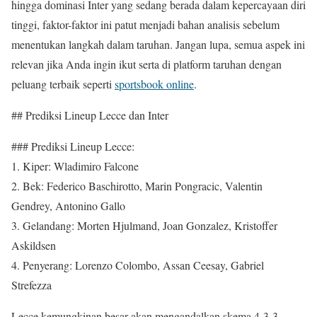
hingga dominasi Inter yang sedang berada dalam kepercayaan diri
tinggi, faktor-faktor ini patut menjadi bahan analisis sebelum
menentukan langkah dalam taruhan. Jangan lupa, semua aspek ini
relevan jika Anda ingin ikut serta di platform taruhan dengan
peluang terbaik seperti
sportsbook online
.
## Prediksi Lineup Lecce dan Inter
### Prediksi Lineup Lecce:
1. Kiper: Wladimiro Falcone
2. Bek: Federico Baschirotto, Marin Pongracic, Valentin
Gendrey, Antonino Gallo
3. Gelandang: Morten Hjulmand, Joan Gonzalez, Kristoffer
Askildsen
4. Penyerang: Lorenzo Colombo, Assan Ceesay, Gabriel
Strefezza
Lecce kemungkinan besar akan mengandalkan skema 4-3-3,