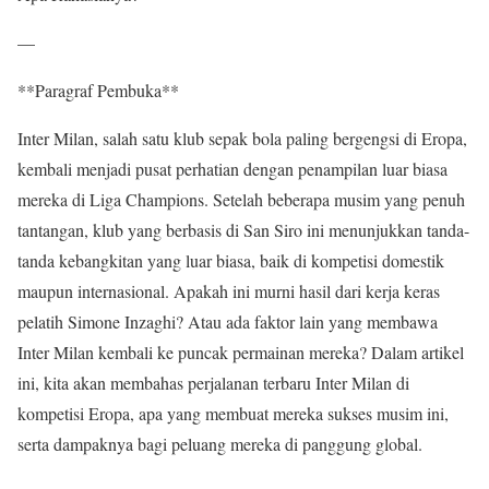
—
**Paragraf Pembuka**
Inter Milan, salah satu klub sepak bola paling bergengsi di Eropa,
kembali menjadi pusat perhatian dengan penampilan luar biasa
mereka di Liga Champions. Setelah beberapa musim yang penuh
tantangan, klub yang berbasis di San Siro ini menunjukkan tanda-
tanda kebangkitan yang luar biasa, baik di kompetisi domestik
maupun internasional. Apakah ini murni hasil dari kerja keras
pelatih Simone Inzaghi? Atau ada faktor lain yang membawa
Inter Milan kembali ke puncak permainan mereka? Dalam artikel
ini, kita akan membahas perjalanan terbaru Inter Milan di
kompetisi Eropa, apa yang membuat mereka sukses musim ini,
serta dampaknya bagi peluang mereka di panggung global.