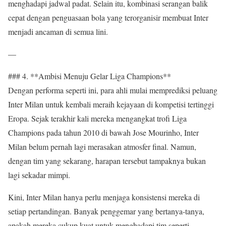
menghadapi jadwal padat. Selain itu, kombinasi serangan balik
cepat dengan penguasaan bola yang terorganisir membuat Inter
menjadi ancaman di semua lini.
—
### 4. **Ambisi Menuju Gelar Liga Champions**
Dengan performa seperti ini, para ahli mulai memprediksi peluang
Inter Milan untuk kembali meraih kejayaan di kompetisi tertinggi
Eropa. Sejak terakhir kali mereka mengangkat trofi Liga
Champions pada tahun 2010 di bawah Jose Mourinho, Inter
Milan belum pernah lagi merasakan atmosfer final. Namun,
dengan tim yang sekarang, harapan tersebut tampaknya bukan
lagi sekadar mimpi.
Kini, Inter Milan hanya perlu menjaga konsistensi mereka di
setiap pertandingan. Banyak penggemar yang bertanya-tanya,
apakah mereka cukup kuat untuk menghadapi tim seperti