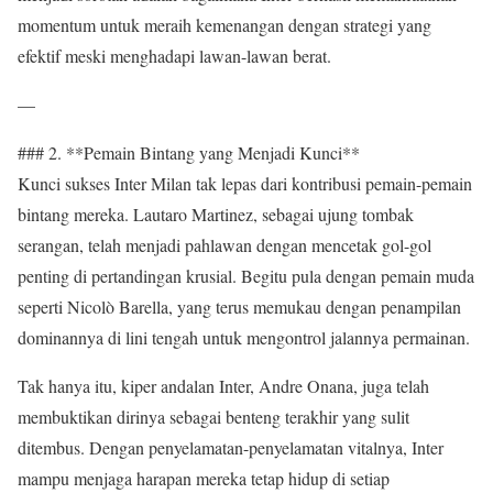
momentum untuk meraih kemenangan dengan strategi yang
efektif meski menghadapi lawan-lawan berat.
—
### 2. **Pemain Bintang yang Menjadi Kunci**
Kunci sukses Inter Milan tak lepas dari kontribusi pemain-pemain
bintang mereka. Lautaro Martinez, sebagai ujung tombak
serangan, telah menjadi pahlawan dengan mencetak gol-gol
penting di pertandingan krusial. Begitu pula dengan pemain muda
seperti Nicolò Barella, yang terus memukau dengan penampilan
dominannya di lini tengah untuk mengontrol jalannya permainan.
Tak hanya itu, kiper andalan Inter, Andre Onana, juga telah
membuktikan dirinya sebagai benteng terakhir yang sulit
ditembus. Dengan penyelamatan-penyelamatan vitalnya, Inter
mampu menjaga harapan mereka tetap hidup di setiap